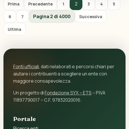
2
Prima
Precedente
1
3
4
5
Pagina 2 di 4000
6
7
Successiva
Ultima
Fonti ufficiali
, dati rielaborati e percorsi chiari per
aiutare i contribuenti a scegliere un ente con
maggiore consapevolezza.
Un progetto di
Fondazione SYX – ETS
– P.IVA
11897790017 – C.F. 97832020016.
Portale
Ricerca enti