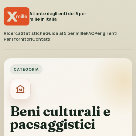
Atlante degli enti del 5 per
mille in Italia
Ricerca
Statistiche
Guida al 5 per mille
FAQ
Per gli enti
Per i fornitori
Contatti
CATEGORIA
Beni culturali e
paesaggistici