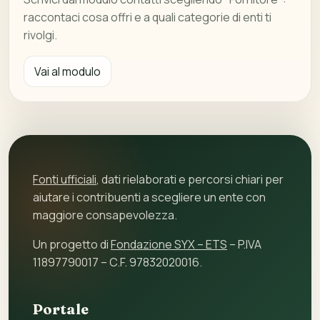
raccontaci cosa offri e a quali categorie di enti ti
rivolgi.
Vai al modulo
Fonti ufficiali
, dati rielaborati e percorsi chiari per
aiutare i contribuenti a scegliere un ente con
maggiore consapevolezza.
Un progetto di
Fondazione SYX – ETS
– P.IVA
11897790017 – C.F. 97832020016.
Portale