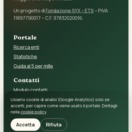
Un progetto di
Fondazione SYX – ETS
– P.IVA
11897790017 – C.F. 97832020016.
Portale
Ricerca enti
Statistiche
Guida al 5 per mille
Contatti
Modulo contatti
Per gli enti
Usiamo cookie di analisi (Google Analytics) solo se
accetti, per capire come viene usato il portale. Dettagli
Per i fornitori
nella
cookie policy
.
Privacy policy
Accetta
Rifiuta
Cookie policy