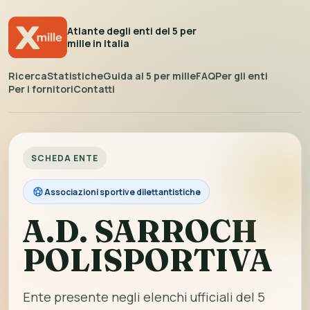
Atlante degli enti del 5 per
mille in Italia
Ricerca
Statistiche
Guida al 5 per mille
FAQ
Per gli enti
Per i fornitori
Contatti
SCHEDA ENTE
Associazioni sportive dilettantistiche
A.D. SARROCH
POLISPORTIVA
Ente presente negli elenchi ufficiali del 5