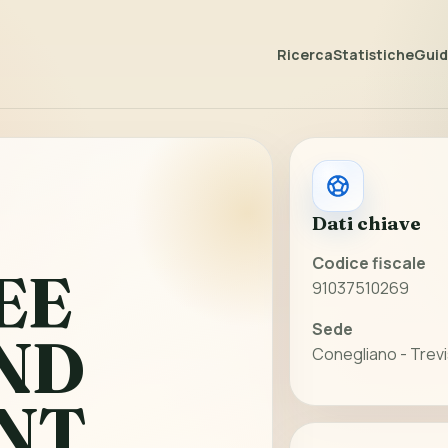
Ricerca
Statistiche
Guida
Dati chiave
Codice fiscale
EE
91037510269
Sede
ND
Conegliano - Trev
NT