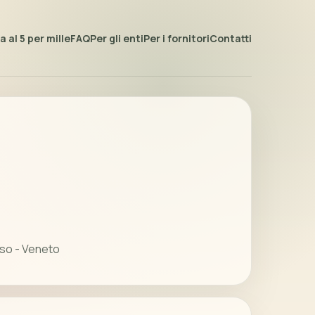
 al 5 per mille
FAQ
Per gli enti
Per i fornitori
Contatti
iso - Veneto