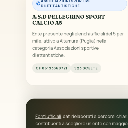
ASSOCIAZIONI SPORTIVE
DILETTANTISTICHE
A.S.D PELLEGRINO SPORT
CALCIO A5
Ente presente negli elenchi ufficiali del 5 per
mille, attivo a Altamura (Puglia) nella
categoria Associazioni sportive
dilettantistiche.
CF 06193360721
923 SCELTE
Fonti ufficiali
, dati rielaborati e percorsi chiari
contribuenti a scegliere un ente con maggi