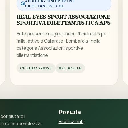
ASSOCIAZIONI SPORTIVE
DILETTANTISTICHE
REAL EYES SPORT ASSOCIAZIONE
SPORTIVA DILETTANTISTICA APS
Ente presente negli elenchi ufficiali del 5 per
mille, attivo a Gallarate (Lombardia) nella
categoria Associazioni sportive
dilettantistiche.
CF 91074320127
821 SCELTE
Portale
 per aiutare i
Ricerca enti
ore consapevolezza.