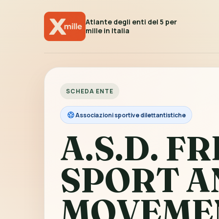
Atlante degli enti del 5 per
mille in Italia
SCHEDA ENTE
Associazioni sportive dilettantistiche
A.S.D. FR
SPORT A
MOVEME