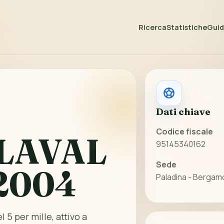
Ricerca
Statistiche
Guida
Dati chiave
Codice fiscale
ALAVAL
95145340162
Sede
2004
Paladina - Bergam
 5 per mille, attivo a