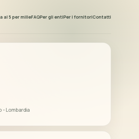
 al 5 per mille
FAQ
Per gli enti
Per i fornitori
Contatti
o - Lombardia