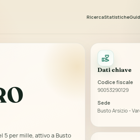
Ricerca
Statistiche
Guida
Dati chiave
Codice fiscale
RO
90053290129
Sede
Busto Arsizio - Va
l 5 per mille, attivo a Busto