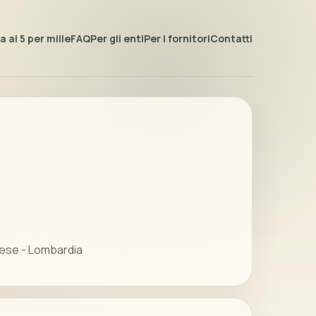
 al 5 per mille
FAQ
Per gli enti
Per i fornitori
Contatti
rese - Lombardia