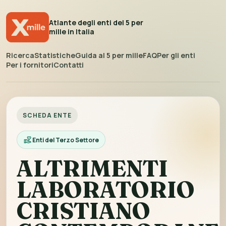
Atlante degli enti del 5 per
mille in Italia
Ricerca
Statistiche
Guida al 5 per mille
FAQ
Per gli enti
Per i fornitori
Contatti
SCHEDA ENTE
Enti del Terzo Settore
ALTRIMENTI
LABORATORIO
CRISTIANO