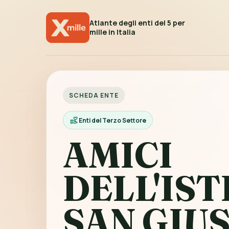
Atlante degli enti del 5 per
mille in Italia
SCHEDA ENTE
Enti del Terzo Settore
AMICI
DELL'IS
SAN GIU