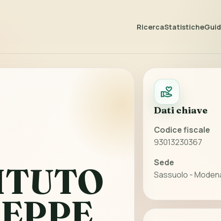
Ricerca
Statistiche
Guida
Dati chiave
Codice fiscale
93013230367
Sede
TITUTO
Sassuolo - Modena
SEPPE