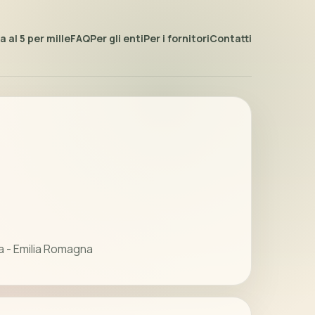
 al 5 per mille
FAQ
Per gli enti
Per i fornitori
Contatti
 - Emilia Romagna