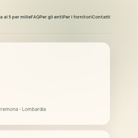
 al 5 per mille
FAQ
Per gli enti
Per i fornitori
Contatti
Cremona - Lombardia