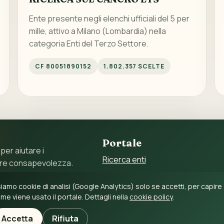
Ente presente negli elenchi ufficiali del 5 per
mille, attivo a Milano (Lombardia) nella
categoria Enti del Terzo Settore.
CF 80051890152
1.802.357 SCELTE
Portale
 per aiutare i
Ricerca enti
ore consapevolezza.
Statistiche
 11897790017 – C.F.
iamo cookie di analisi (Google Analytics) solo se accetti, per capire
Guida al 5 per mille
me viene usato il portale. Dettagli nella
cookie policy
.
Accetta
Rifiuta