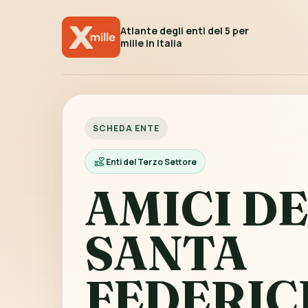
Atlante degli enti del 5 per
mille in Italia
SCHEDA ENTE
Enti del Terzo Settore
AMICI D
SANTA
FEDERIC