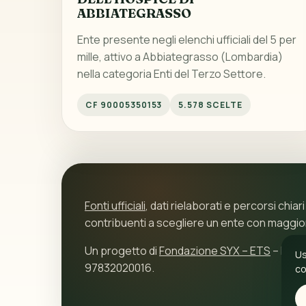
ABBIATEGRASSO
Ente presente negli elenchi ufficiali del 5 per
mille, attivo a Abbiategrasso (Lombardia)
nella categoria Enti del Terzo Settore.
CF 90005350153
5.578 SCELTE
Fonti ufficiali
, dati rielaborati e percorsi chiari
contribuenti a scegliere un ente con maggi
Un progetto di
Fondazione SYX – ETS
– P.IVA
Us
97832020016.
co