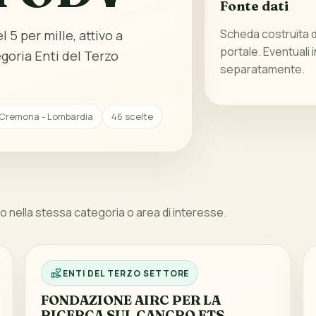
Fonte dati
Scheda costruita da
 5 per mille, attivo a
portale. Eventuali 
goria Enti del Terzo
separatamente.
 Cremona - Lombardia
46 scelte
 nella stessa categoria o area di interesse.
ENTI DEL TERZO SETTORE
FONDAZIONE AIRC PER LA
RICERCA SUL CANCRO ETS