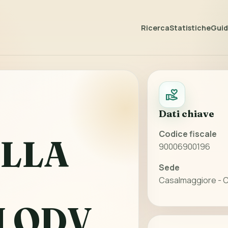
Ricerca
Statistiche
Guida
Dati chiave
Codice fiscale
ELLA
90006900196
Sede
Casalmaggiore - 
I ODV