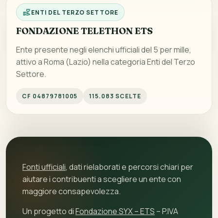
ENTI DEL TERZO SETTORE
FONDAZIONE TELETHON ETS
Ente presente negli elenchi ufficiali del 5 per mille,
attivo a Roma (Lazio) nella categoria Enti del Terzo
Settore.
CF 04879781005
115.083 SCELTE
Fonti ufficiali
, dati rielaborati e percorsi chiari per
aiutare i contribuenti a scegliere un ente con
maggiore consapevolezza.
Un progetto di
Fondazione SYX – ETS
– P.IVA