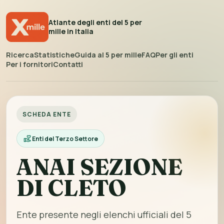
Atlante degli enti del 5 per
mille in Italia
Ricerca
Statistiche
Guida al 5 per mille
FAQ
Per gli enti
Per i fornitori
Contatti
SCHEDA ENTE
Enti del Terzo Settore
ANAI SEZIONE
DI CLETO
Ente presente negli elenchi ufficiali del 5