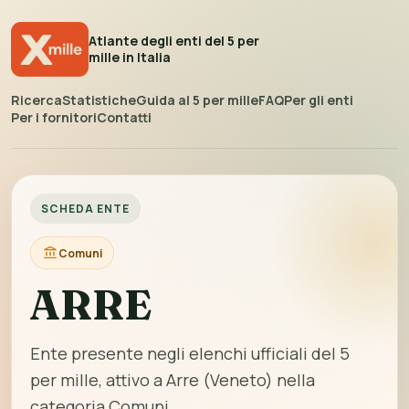
Atlante degli enti del 5 per
mille in Italia
Ricerca
Statistiche
Guida al 5 per mille
FAQ
Per gli enti
Per i fornitori
Contatti
SCHEDA ENTE
Comuni
ARRE
Ente presente negli elenchi ufficiali del 5
per mille, attivo a Arre (Veneto) nella
categoria Comuni.