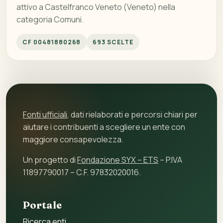
attivo a Castelfranco Veneto (Veneto) nella
categoria Comuni.
CF 00481880268
693 SCELTE
Fonti ufficiali
, dati rielaborati e percorsi chiari per
aiutare i contribuenti a scegliere un ente con
maggiore consapevolezza.
Un progetto di
Fondazione SYX – ETS
– P.IVA
11897790017 – C.F. 97832020016.
Portale
Ricerca enti