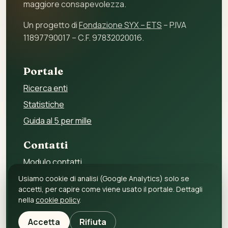
maggiore consapevolezza.
Un progetto di
Fondazione SYX – ETS
– P.IVA
11897790017 – C.F. 97832020016.
Portale
Ricerca enti
Statistiche
Guida al 5 per mille
Contatti
Modulo contatti
Per gli enti
Usiamo cookie di analisi (Google Analytics) solo se
accetti, per capire come viene usato il portale. Dettagli
Per i fornitori
nella
cookie policy
.
Privacy policy
Accetta
Rifiuta
Cookie policy