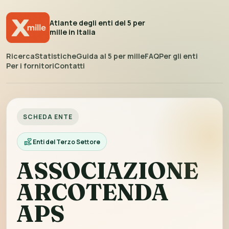
Atlante degli enti del 5 per
mille in Italia
Ricerca
Statistiche
Guida al 5 per mille
FAQ
Per gli enti
Per i fornitori
Contatti
SCHEDA ENTE
Enti del Terzo Settore
ASSOCIAZIONE
ARCOTENDA
APS