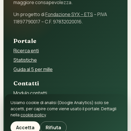
maggiore consapevolezza.
Un progetto di
Fondazione SYX – ETS
– P.IVA
11897790017 – C.F. 97832020016.
Portale
Ricerca enti
Statistiche
Guida al 5 per mille
Contatti
Modulo contatti
Per gli enti
Usiamo cookie di analisi (Google Analytics) solo se
accetti, per capire come viene usato il portale. Dettagli
Per i fornitori
nella
cookie policy
.
Privacy policy
Accetta
Rifiuta
Cookie policy