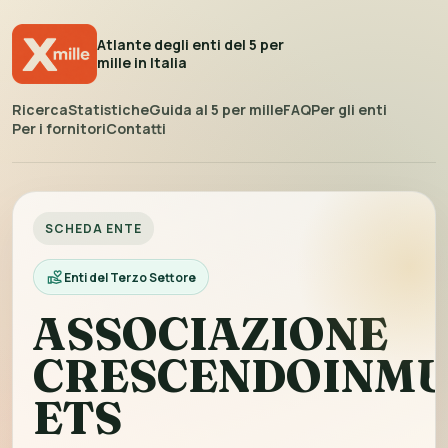
Atlante degli enti del 5 per
mille in Italia
Ricerca
Statistiche
Guida al 5 per mille
FAQ
Per gli enti
Per i fornitori
Contatti
SCHEDA ENTE
Enti del Terzo Settore
ASSOCIAZIONE
CRESCENDOINMU
ETS