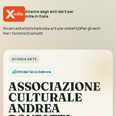
Atlante degli enti del 5 per
mille in Italia
Ricerca
Statistiche
Guida al 5 per mille
FAQ
Per gli enti
Per i fornitori
Contatti
SCHEDA ENTE
Enti del Terzo Settore
ASSOCIAZIONE
CULTURALE
ANDREA