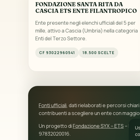
FONDAZIONE SANTA RITA DA
CASCIA ETS ENTE FILANTROPICO
Ente presente negli elenchi ufficiali del 5 per
mille, attivo a Cascia (Umbria) nella categoria
Enti del Terzo Settore.
CF 93022960541
18.500 SCELTE
Fonti ufficiali
, dati rielaborati e percorsi chiari
contribuenti a scegliere un ente con maggi
Un progetto di
Fondazione SYX – ETS
– P.IVA
Us
97832020016.
co