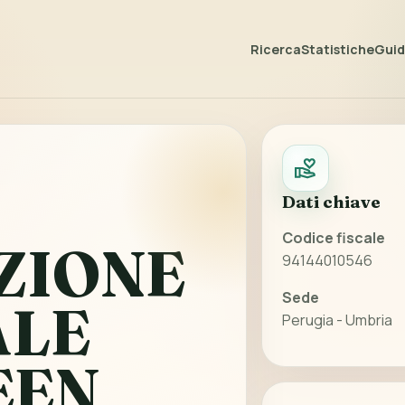
Ricerca
Statistiche
Guida
Dati chiave
Codice fiscale
ZIONE
94144010546
Sede
ALE
Perugia - Umbria
EEN