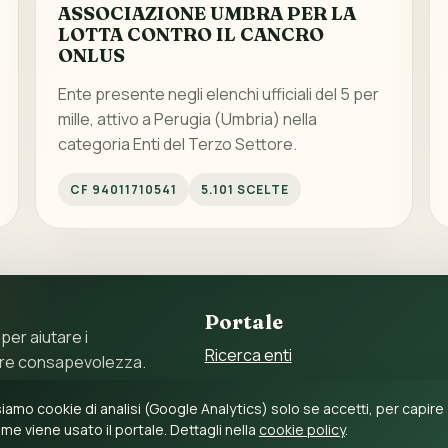
ASSOCIAZIONE UMBRA PER LA
LOTTA CONTRO IL CANCRO
ONLUS
Ente presente negli elenchi ufficiali del 5 per
mille, attivo a Perugia (Umbria) nella
categoria Enti del Terzo Settore.
CF 94011710541
5.101 SCELTE
Portale
 per aiutare i
Ricerca enti
ore consapevolezza.
Statistiche
 11897790017 – C.F.
iamo cookie di analisi (Google Analytics) solo se accetti, per capire
Guida al 5 per mille
me viene usato il portale. Dettagli nella
cookie policy
.