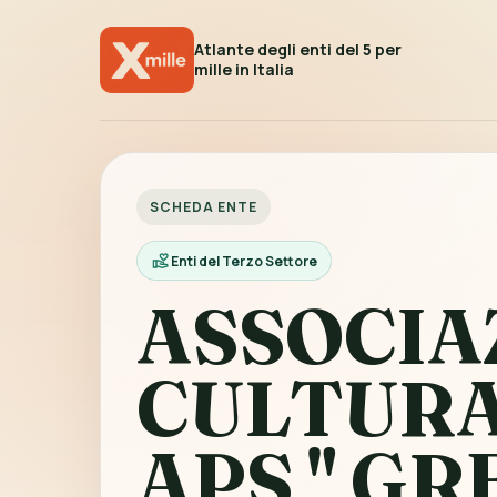
Atlante degli enti del 5 per
mille in Italia
SCHEDA ENTE
Enti del Terzo Settore
ASSOCIA
CULTUR
APS " GR