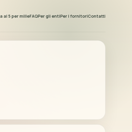
 al 5 per mille
FAQ
Per gli enti
Per i fornitori
Contatti