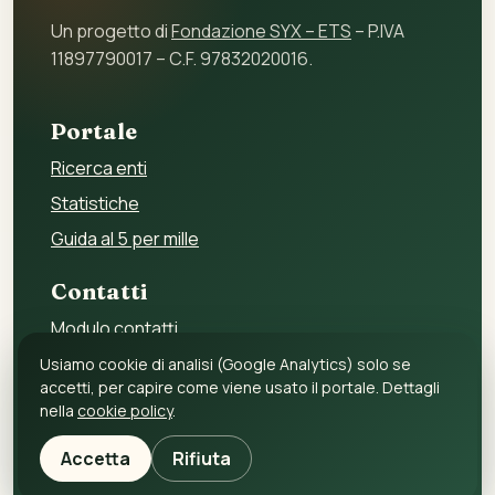
Un progetto di
Fondazione SYX – ETS
– P.IVA
11897790017 – C.F. 97832020016.
Portale
Ricerca enti
Statistiche
Guida al 5 per mille
Contatti
Modulo contatti
Per gli enti
Usiamo cookie di analisi (Google Analytics) solo se
accetti, per capire come viene usato il portale. Dettagli
Per i fornitori
nella
cookie policy
.
Privacy policy
Accetta
Rifiuta
Cookie policy