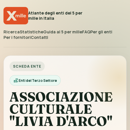
Atlante degli enti del 5 per
mille in Italia
Ricerca
Statistiche
Guida al 5 per mille
FAQ
Per gli enti
Per i fornitori
Contatti
SCHEDA ENTE
Enti del Terzo Settore
ASSOCIAZIONE
CULTURALE
"LIVIA D'ARCO"