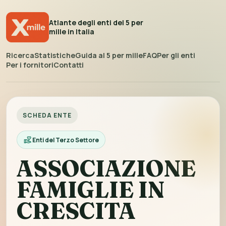
Atlante degli enti del 5 per
mille in Italia
Ricerca
Statistiche
Guida al 5 per mille
FAQ
Per gli enti
Per i fornitori
Contatti
SCHEDA ENTE
Enti del Terzo Settore
ASSOCIAZIONE
FAMIGLIE IN
CRESCITA