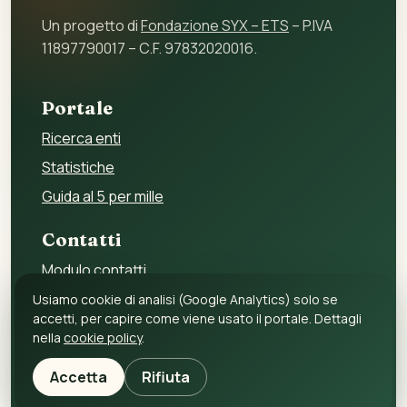
Un progetto di
Fondazione SYX – ETS
– P.IVA
11897790017 – C.F. 97832020016.
Portale
Ricerca enti
Statistiche
Guida al 5 per mille
Contatti
Modulo contatti
Per gli enti
Usiamo cookie di analisi (Google Analytics) solo se
accetti, per capire come viene usato il portale. Dettagli
Per i fornitori
nella
cookie policy
.
Privacy policy
Accetta
Rifiuta
Cookie policy