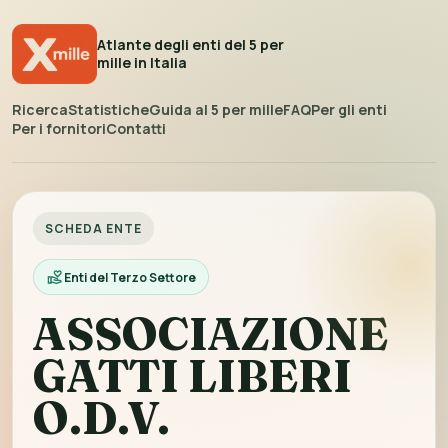
Atlante degli enti del 5 per
mille in Italia
Ricerca
Statistiche
Guida al 5 per mille
FAQ
Per gli enti
Per i fornitori
Contatti
SCHEDA ENTE
Enti del Terzo Settore
ASSOCIAZIONE
GATTI LIBERI
O.D.V.