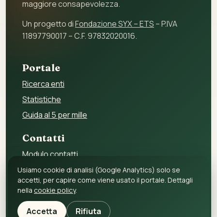
maggiore consapevolezza.
Un progetto di
Fondazione SYX – ETS
– P.IVA
11897790017 – C.F. 97832020016.
Portale
Ricerca enti
Statistiche
Guida al 5 per mille
Contatti
Modulo contatti
Per gli enti
Usiamo cookie di analisi (Google Analytics) solo se
accetti, per capire come viene usato il portale. Dettagli
Per i fornitori
nella
cookie policy
.
Privacy policy
Accetta
Rifiuta
Cookie policy