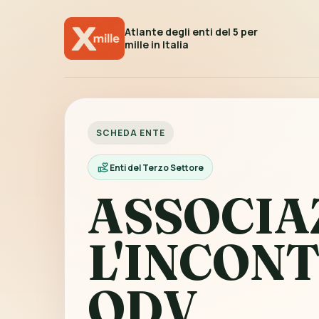
Atlante degli enti del 5 per
mille in Italia
SCHEDA ENTE
Enti del Terzo Settore
ASSOCIA
L'INCON
ODV