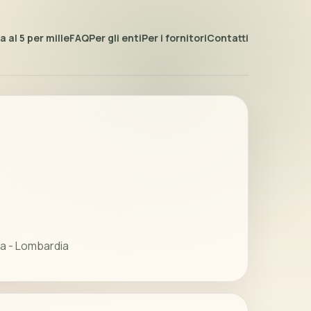
 al 5 per mille
FAQ
Per gli enti
Per i fornitori
Contatti
a - Lombardia