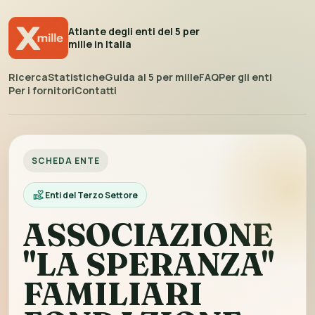
Atlante degli enti del 5 per
mille in Italia
Ricerca
Statistiche
Guida al 5 per mille
FAQ
Per gli enti
Per i fornitori
Contatti
SCHEDA ENTE
Enti del Terzo Settore
ASSOCIAZIONE
"LA SPERANZA"
FAMILIARI