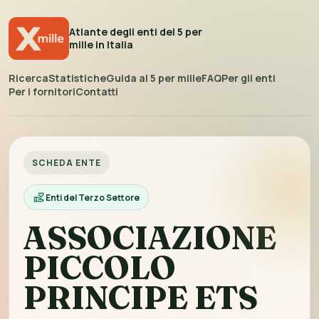
Atlante degli enti del 5 per
mille in Italia
Ricerca
Statistiche
Guida al 5 per mille
FAQ
Per gli enti
Per i fornitori
Contatti
SCHEDA ENTE
Enti del Terzo Settore
ASSOCIAZIONE
PICCOLO
PRINCIPE ETS