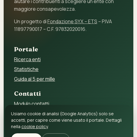
aiutare i contribuenti a scegliere un ente con
maggiore consapevolezza.
Un progetto di
Fondazione SYX – ETS
– P.IVA
11897790017 – C.F. 97832020016.
Portale
Ricerca enti
Statistiche
Guida al 5 per mille
Contatti
Modulo contatti
Per gli enti
Usiamo cookie di analisi (Google Analytics) solo se
accetti, per capire come viene usato il portale. Dettagli
Per i fornitori
nella
cookie policy
.
Privacy policy