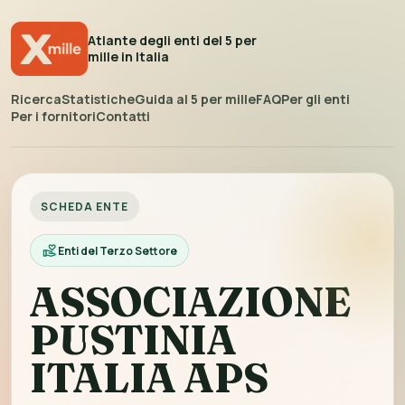
Atlante degli enti del 5 per
mille in Italia
Ricerca
Statistiche
Guida al 5 per mille
FAQ
Per gli enti
Per i fornitori
Contatti
SCHEDA ENTE
Enti del Terzo Settore
ASSOCIAZIONE
PUSTINIA
ITALIA APS