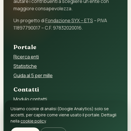
aiutare i contribuenti a scegliere un ente con
maggiore consapevolezza.
Un progetto di
Fondazione SYX – ETS
– P.IVA
11897790017 – C.F. 97832020016.
Portale
Ricerca enti
Statistiche
Guida al 5 per mille
Contatti
Modulo contatti
Per gli enti
Usiamo cookie di analisi (Google Analytics) solo se
accetti, per capire come viene usato il portale. Dettagli
Per i fornitori
nella
cookie policy
.
Privacy policy