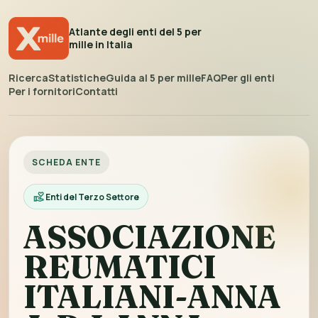
Atlante degli enti del 5 per
mille in Italia
Ricerca
Statistiche
Guida al 5 per mille
FAQ
Per gli enti
Per i fornitori
Contatti
SCHEDA ENTE
Enti del Terzo Settore
ASSOCIAZIONE
REUMATICI
ITALIANI-ANNA