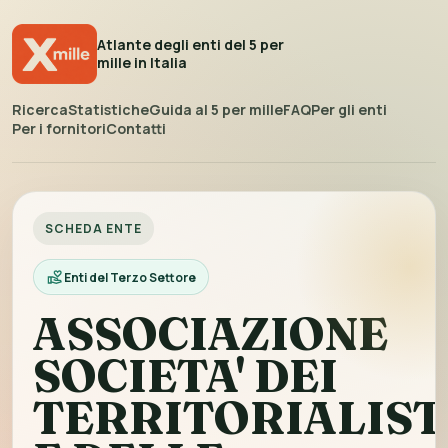
Atlante degli enti del 5 per
mille in Italia
Ricerca
Statistiche
Guida al 5 per mille
FAQ
Per gli enti
Per i fornitori
Contatti
SCHEDA ENTE
Enti del Terzo Settore
ASSOCIAZIONE
SOCIETA' DEI
TERRITORIALIST