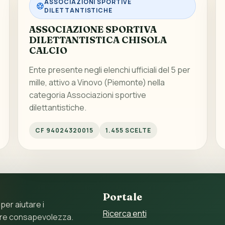
ASSOCIAZIONI SPORTIVE
DILETTANTISTICHE
ASSOCIAZIONE SPORTIVA
DILETTANTISTICA CHISOLA
CALCIO
Ente presente negli elenchi ufficiali del 5 per
mille, attivo a Vinovo (Piemonte) nella
categoria Associazioni sportive
dilettantistiche.
CF 94024320015
1.455 SCELTE
Portale
 per aiutare i
Ricerca enti
ore consapevolezza.