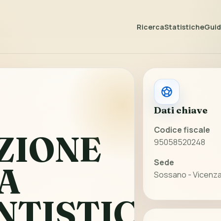
Ricerca
Statistiche
Guida
Dati chiave
Codice fiscale
ZIONE
95058520248
Sede
A
Sossano - Vicenza
NTISTICA