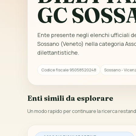
GC SOSS
Ente presente negli elenchi ufficiali del
Sossano (Veneto) nella categoria Asso
dilettantistiche.
Codice fiscale 95058520248
Sossano - Vicen
Enti simili da esplorare
Un modo rapido per continuare la ricerca restando