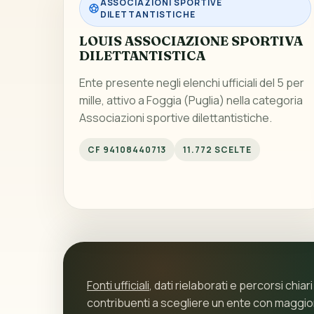
ASSOCIAZIONI SPORTIVE
DILETTANTISTICHE
LOUIS ASSOCIAZIONE SPORTIVA
DILETTANTISTICA
Ente presente negli elenchi ufficiali del 5 per
mille, attivo a Foggia (Puglia) nella categoria
Associazioni sportive dilettantistiche.
CF 94108440713
11.772 SCELTE
Fonti ufficiali
, dati rielaborati e percorsi chiari
contribuenti a scegliere un ente con maggi