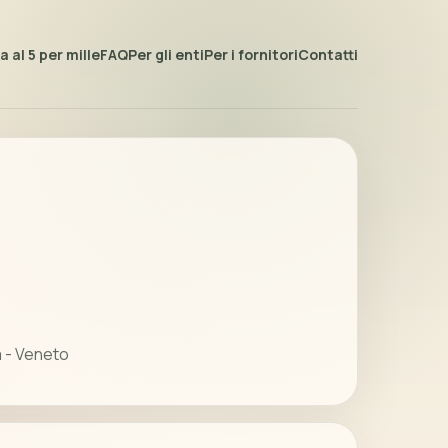
 al 5 per mille
FAQ
Per gli enti
Per i fornitori
Contatti
 - Veneto