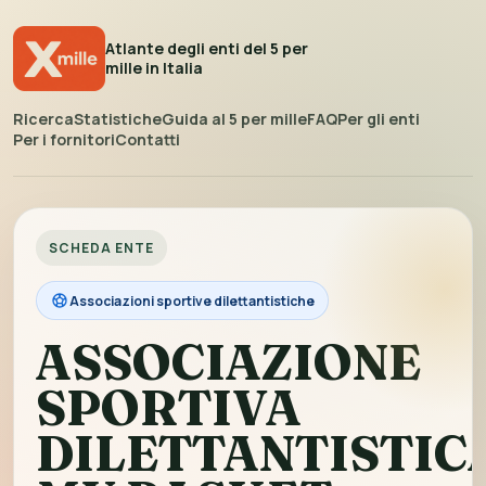
Atlante degli enti del 5 per
mille in Italia
Ricerca
Statistiche
Guida al 5 per mille
FAQ
Per gli enti
Per i fornitori
Contatti
SCHEDA ENTE
Associazioni sportive dilettantistiche
ASSOCIAZIONE
SPORTIVA
DILETTANTISTIC