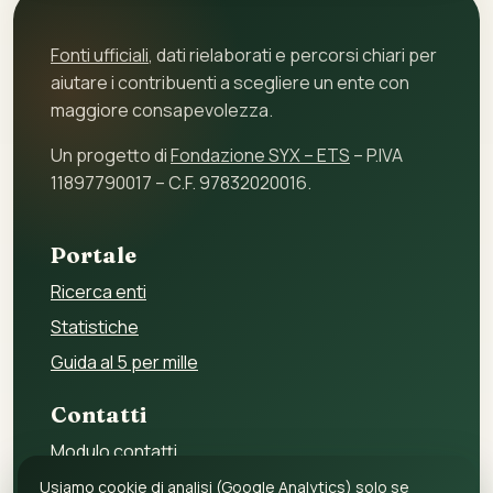
Fonti ufficiali
, dati rielaborati e percorsi chiari per
aiutare i contribuenti a scegliere un ente con
maggiore consapevolezza.
Un progetto di
Fondazione SYX – ETS
– P.IVA
11897790017 – C.F. 97832020016.
Portale
Ricerca enti
Statistiche
Guida al 5 per mille
Contatti
Modulo contatti
Per gli enti
Usiamo cookie di analisi (Google Analytics) solo se