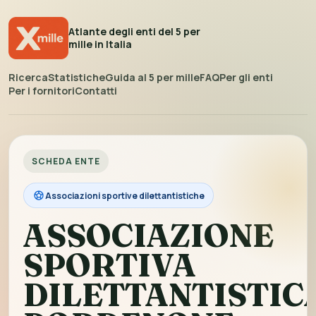
Atlante degli enti del 5 per
mille in Italia
Ricerca
Statistiche
Guida al 5 per mille
FAQ
Per gli enti
Per i fornitori
Contatti
SCHEDA ENTE
Associazioni sportive dilettantistiche
ASSOCIAZIONE
SPORTIVA
DILETTANTISTIC