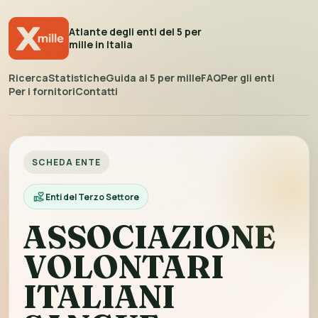
Atlante degli enti del 5 per
mille in Italia
Ricerca
Statistiche
Guida al 5 per mille
FAQ
Per gli enti
Per i fornitori
Contatti
SCHEDA ENTE
Enti del Terzo Settore
ASSOCIAZIONE
VOLONTARI
ITALIANI