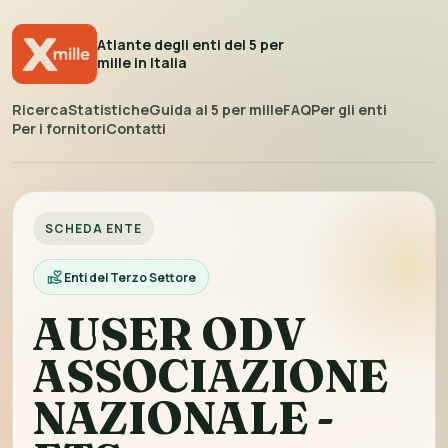
Atlante degli enti del 5 per
mille in Italia
Ricerca
Statistiche
Guida al 5 per mille
FAQ
Per gli enti
Per i fornitori
Contatti
SCHEDA ENTE
Enti del Terzo Settore
AUSER ODV
ASSOCIAZIONE
NAZIONALE -