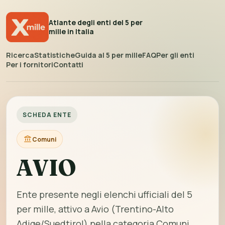
Atlante degli enti del 5 per
mille in Italia
Ricerca
Statistiche
Guida al 5 per mille
FAQ
Per gli enti
Per i fornitori
Contatti
SCHEDA ENTE
Comuni
AVIO
Ente presente negli elenchi ufficiali del 5
per mille, attivo a Avio (Trentino-Alto
Adige/Suedtirol) nella categoria Comuni.