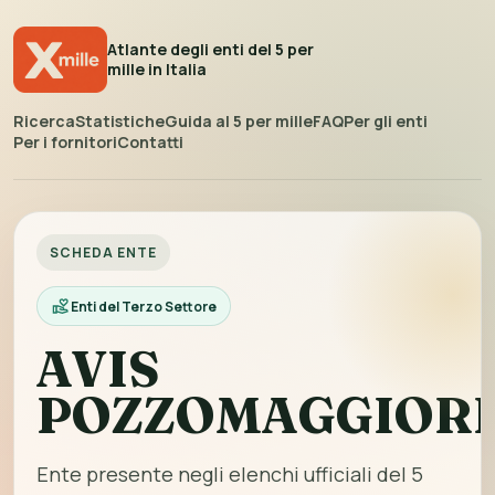
Atlante degli enti del 5 per
mille in Italia
Ricerca
Statistiche
Guida al 5 per mille
FAQ
Per gli enti
Per i fornitori
Contatti
SCHEDA ENTE
Enti del Terzo Settore
AVIS
POZZOMAGGIOR
Ente presente negli elenchi ufficiali del 5