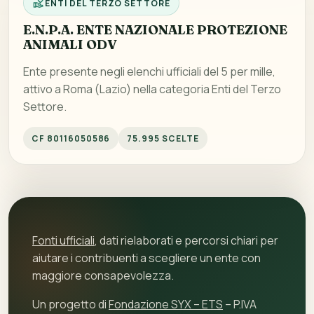
ENTI DEL TERZO SETTORE
E.N.P.A. ENTE NAZIONALE PROTEZIONE
ANIMALI ODV
Ente presente negli elenchi ufficiali del 5 per mille,
attivo a Roma (Lazio) nella categoria Enti del Terzo
Settore.
CF 80116050586
75.995 SCELTE
Fonti ufficiali
, dati rielaborati e percorsi chiari per
aiutare i contribuenti a scegliere un ente con
maggiore consapevolezza.
Un progetto di
Fondazione SYX – ETS
– P.IVA