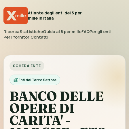
Atlante degli enti del 5 per
mille in Italia
Ricerca
Statistiche
Guida al 5 per mille
FAQ
Per gli enti
Per i fornitori
Contatti
SCHEDA ENTE
Enti del Terzo Settore
BANCO DELLE
OPERE DI
CARITA' -