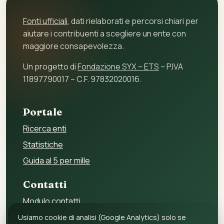
Fonti ufficiali
, dati rielaborati e percorsi chiari per
aiutare i contribuenti a scegliere un ente con
maggiore consapevolezza.
Un progetto di
Fondazione SYX – ETS
– P.IVA
11897790017 – C.F. 97832020016.
Portale
Ricerca enti
Statistiche
Guida al 5 per mille
Contatti
Modulo contatti
Per gli enti
Usiamo cookie di analisi (Google Analytics) solo se