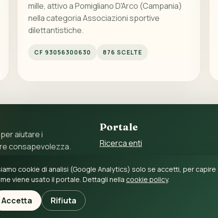
mille, attivo a Pomigliano D'Arco (Campania)
nella categoria Associazioni sportive
dilettantistiche.
CF 93056300630
876 SCELTE
Portale
 per aiutare i
Ricerca enti
ore consapevolezza.
Statistiche
 11897790017 – C.F.
iamo cookie di analisi (Google Analytics) solo se accetti, per capire
Guida al 5 per mille
me viene usato il portale. Dettagli nella
cookie policy
.
Accetta
Rifiuta