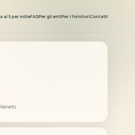
 al 5 per mille
FAQ
Per gli enti
Per i fornitori
Contatti
- Veneto