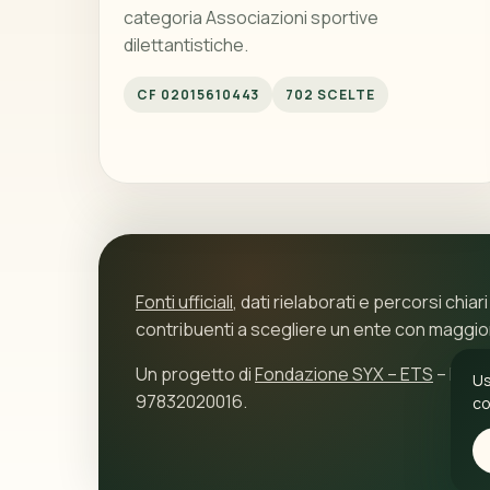
categoria Associazioni sportive
dilettantistiche.
CF 02015610443
702 SCELTE
Fonti ufficiali
, dati rielaborati e percorsi chiari
contribuenti a scegliere un ente con maggi
Un progetto di
Fondazione SYX – ETS
– P.IVA
Us
97832020016.
co