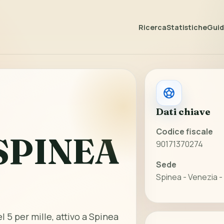
Ricerca
Statistiche
Guida
Dati chiave
Codice fiscale
SPINEA
90171370274
Sede
Spinea - Venezia 
l 5 per mille, attivo a Spinea