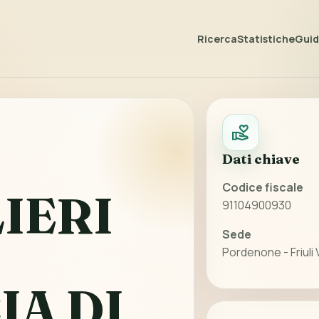
Ricerca
Statistiche
Guida
Dati chiave
Codice fiscale
IERI
91104900930
Sede
Pordenone - Friuli 
IA DI