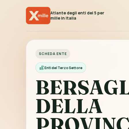
Atlante degli enti del 5 per
mille in Italia
SCHEDA ENTE
Enti del Terzo Settore
BERSAGL
DELLA
PROVINC