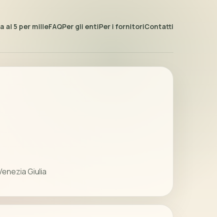
 al 5 per mille
FAQ
Per gli enti
Per i fornitori
Contatti
Venezia Giulia