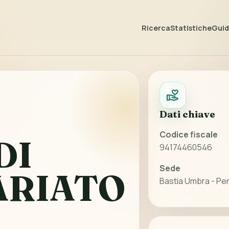
Ricerca
Statistiche
Guida
Dati chiave
Codice fiscale
DI
94174460546
Sede
ARIATO
Bastia Umbra - Per