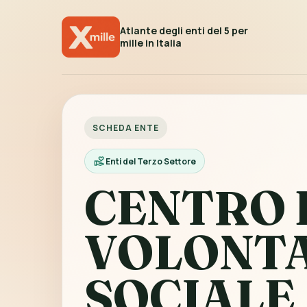
Atlante degli enti del 5 per
mille in Italia
SCHEDA ENTE
Enti del Terzo Settore
CENTRO 
VOLONT
SOCIALE