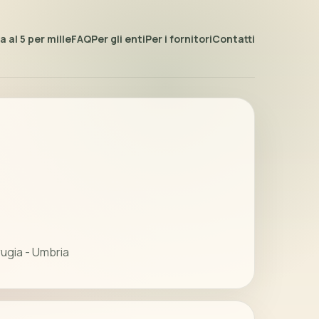
 al 5 per mille
FAQ
Per gli enti
Per i fornitori
Contatti
ugia - Umbria