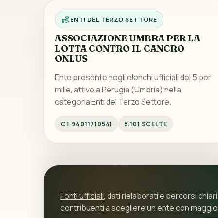
ENTI DEL TERZO SETTORE
ASSOCIAZIONE UMBRA PER LA
LOTTA CONTRO IL CANCRO
ONLUS
Ente presente negli elenchi ufficiali del 5 per
mille, attivo a Perugia (Umbria) nella
categoria Enti del Terzo Settore.
CF 94011710541
5.101 SCELTE
Fonti ufficiali
, dati rielaborati e percorsi chiari
contribuenti a scegliere un ente con maggi