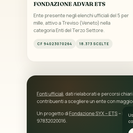
FONDAZIONE ADVAR ETS
Ente presente negli elenchi ufficiali del 5 per
mille, attivo a Treviso (Veneto) nella
categoria Enti del Terzo Settore.
CF 94023070264
18.373 SCELTE
Fonti ufficiali
, dati rielaborati e percorsi chiari
contribuenti a scegliere un ente con maggi
Un progetto di
Fondazione SYX – ETS
– P.IVA
Us
97832020016.
co