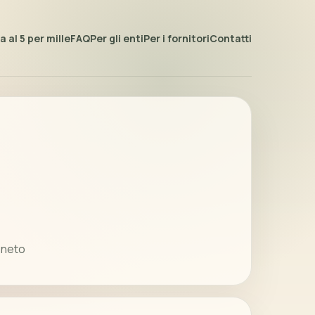
 al 5 per mille
FAQ
Per gli enti
Per i fornitori
Contatti
Veneto