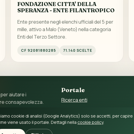
FONDAZIONE CITTA' DELLA
SPERANZA - ENTE FILANTROPICO
Ente presente negli elenchi ufficiali del 5 per
mille, attivo a Malo (Veneto) nella categoria
Enti del Terzo Settore.
CF 92081880285
71.140 SCELTE
Portale
 per aiutare i
Ricerca enti
ore consapevolezza.
Statistiche
 11897790017 – C.F.
iamo cookie di analisi (Google Analytics) solo se accetti, per capire
Guida al 5 per mille
me viene usato il portale. Dettagli nella
cookie policy
.