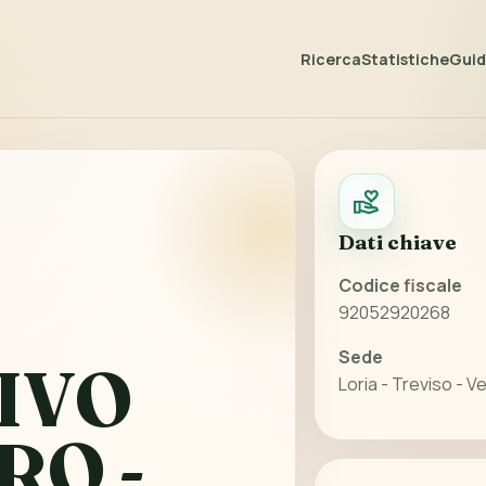
Ricerca
Statistiche
Guida
Dati chiave
Codice fiscale
92052920268
Sede
IVO
Loria - Treviso - 
RO -