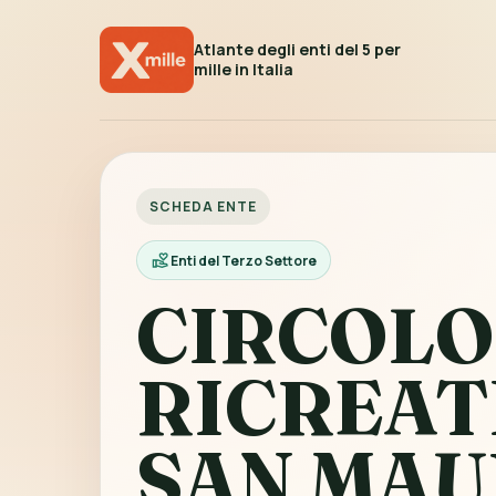
Atlante degli enti del 5 per
mille in Italia
SCHEDA ENTE
Enti del Terzo Settore
CIRCOLO
RICREAT
SAN MAU