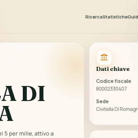
Ricerca
Statistiche
Guida
Dati chiave
Codice fiscale
A DI
80002330407
Sede
A
Civitella Di Romag
 5 per mille, attivo a