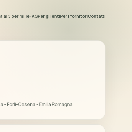
 al 5 per mille
FAQ
Per gli enti
Per i fornitori
Contatti
na - Forlì-Cesena - Emilia Romagna