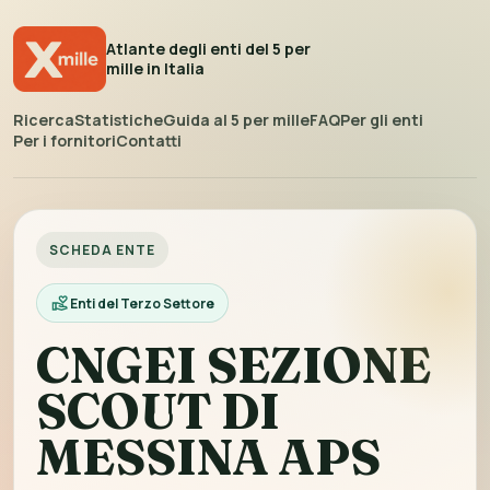
Atlante degli enti del 5 per
mille in Italia
Ricerca
Statistiche
Guida al 5 per mille
FAQ
Per gli enti
Per i fornitori
Contatti
SCHEDA ENTE
Enti del Terzo Settore
CNGEI SEZIONE
SCOUT DI
MESSINA APS