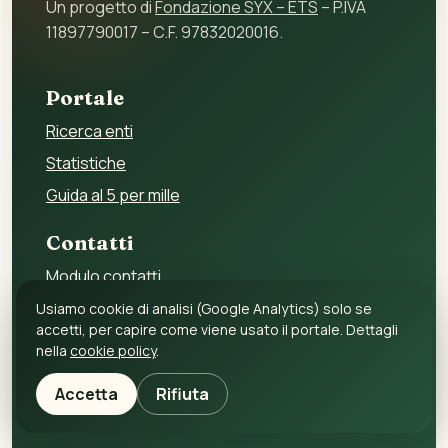
Un progetto di
Fondazione SYX – ETS
– P.IVA
11897790017 – C.F. 97832020016.
Portale
Ricerca enti
Statistiche
Guida al 5 per mille
Contatti
Modulo contatti
Per gli enti
Usiamo cookie di analisi (Google Analytics) solo se
accetti, per capire come viene usato il portale. Dettagli
Per i fornitori
nella
cookie policy
.
Privacy policy
Accetta
Rifiuta
Cookie policy