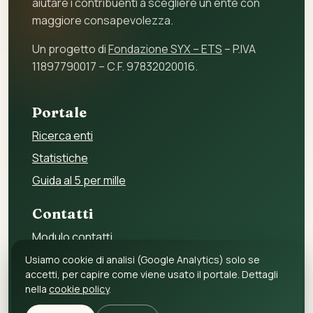
aiutare i contribuenti a scegliere un ente con
maggiore consapevolezza.
Un progetto di
Fondazione SYX – ETS
– P.IVA
11897790017 – C.F. 97832020016.
Portale
Ricerca enti
Statistiche
Guida al 5 per mille
Contatti
Modulo contatti
Per gli enti
Usiamo cookie di analisi (Google Analytics) solo se
accetti, per capire come viene usato il portale. Dettagli
Per i fornitori
nella
cookie policy
.
Privacy policy