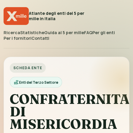
Atlante degli enti del 5 per
mille in Italia
Ricerca
Statistiche
Guida al 5 per mille
FAQ
Per gli enti
Per i fornitori
Contatti
SCHEDA ENTE
Enti del Terzo Settore
CONFRATERNITA
DI
MISERICORDIA