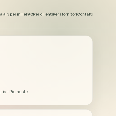
 al 5 per mille
FAQ
Per gli enti
Per i fornitori
Contatti
dria - Piemonte