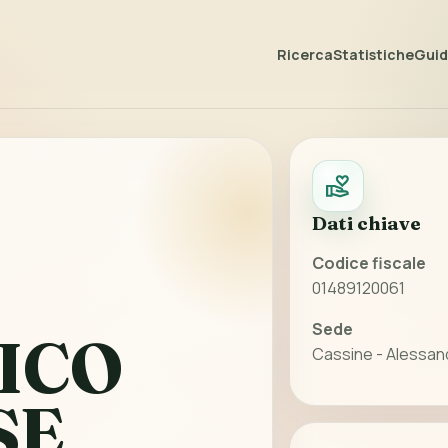
Ricerca
Statistiche
Guida
Dati chiave
Codice fiscale
01489120061
Sede
ICO
Cassine - Alessan
SE