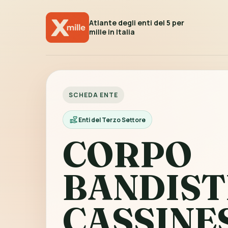
Atlante degli enti del 5 per
mille in Italia
SCHEDA ENTE
Enti del Terzo Settore
CORPO
BANDIST
CASSINE