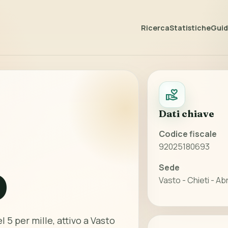
Ricerca
Statistiche
Guida
Dati chiave
Codice fiscale
92025180693
Sede
O
Vasto - Chieti - A
l 5 per mille, attivo a Vasto