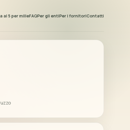
 al 5 per mille
FAQ
Per gli enti
Per i fornitori
Contatti
bruzzo