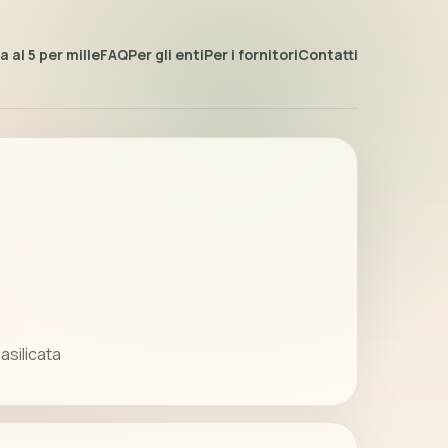
 al 5 per mille
FAQ
Per gli enti
Per i fornitori
Contatti
asilicata