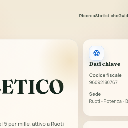
Ricerca
Statistiche
Guida
Dati chiave
Codice fiscale
LETICO
96092180767
Sede
Ruoti - Potenza - B
l 5 per mille, attivo a Ruoti