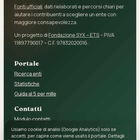
Fonti ufficiali
, dati rielaborati e percorsi chiari per
aiutare i contribuenti a scegliere un ente con
maggiore consapevolezza.
Un progetto di
Fondazione SYX – ETS
– P.IVA
11897790017 – C.F. 97832020016.
Portale
Ricerca enti
Statistiche
Guida al 5 per mille
Contatti
Modulo contatti
Per gli enti
Usiamo cookie di analisi (Google Analytics) solo se
accetti, per capire come viene usato il portale. Dettagli
Per i fornitori