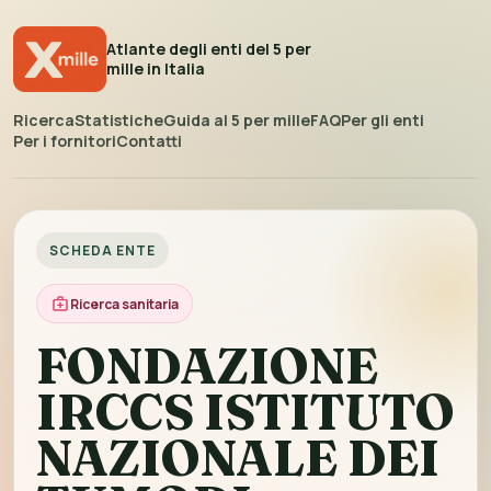
Atlante degli enti del 5 per
mille in Italia
Ricerca
Statistiche
Guida al 5 per mille
FAQ
Per gli enti
Per i fornitori
Contatti
SCHEDA ENTE
Ricerca sanitaria
FONDAZIONE
IRCCS ISTITUTO
NAZIONALE DEI