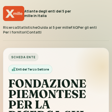
Atlante degli enti del 5 per
mille in Italia
Ricerca
Statistiche
Guida al 5 per mille
FAQ
Per gli enti
Per i fornitori
Contatti
SCHEDA ENTE
Enti del Terzo Settore
FONDAZIONE
PIEMONTESE
PER LA