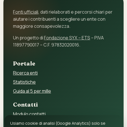
Fonti ufficiali
, dati rielaborati e percorsi chiari per
aiutare i contribuenti a scegliere un ente con
maggiore consapevolezza.
Un progetto di
Fondazione SYX – ETS
– P.IVA
11897790017 – C.F. 97832020016.
Portale
Ricerca enti
Statistiche
Guida al 5 per mille
Contatti
Modulo contatti
Per gli enti
Usiamo cookie di analisi (Google Analytics) solo se