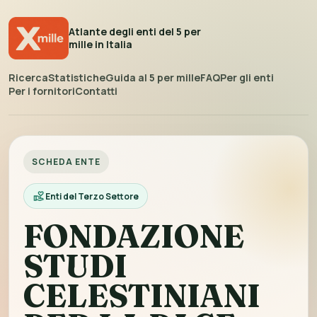
Atlante degli enti del 5 per
mille in Italia
Ricerca
Statistiche
Guida al 5 per mille
FAQ
Per gli enti
Per i fornitori
Contatti
SCHEDA ENTE
Enti del Terzo Settore
FONDAZIONE
STUDI
CELESTINIANI