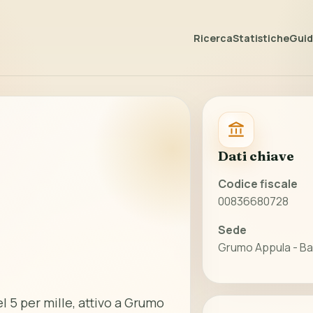
Ricerca
Statistiche
Guida
Dati chiave
Codice fiscale
00836680728
Sede
Grumo Appula - Bar
l 5 per mille, attivo a Grumo