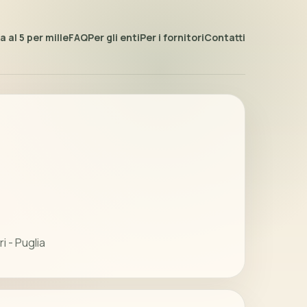
 al 5 per mille
FAQ
Per gli enti
Per i fornitori
Contatti
i - Puglia