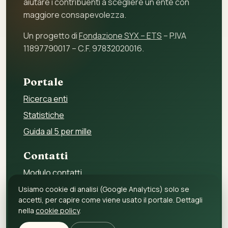
aiutare i contribuenti a scegliere un ente con
maggiore consapevolezza.
Un progetto di
Fondazione SYX – ETS
– P.IVA
11897790017 – C.F. 97832020016.
Portale
Ricerca enti
Statistiche
Guida al 5 per mille
Contatti
Modulo contatti
Per gli enti
Usiamo cookie di analisi (Google Analytics) solo se
accetti, per capire come viene usato il portale. Dettagli
Per i fornitori
nella
cookie policy
.
Privacy policy