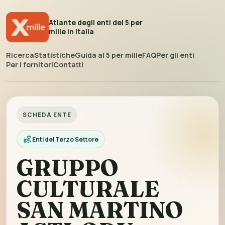
Atlante degli enti del 5 per
mille in Italia
Ricerca
Statistiche
Guida al 5 per mille
FAQ
Per gli enti
Per i fornitori
Contatti
SCHEDA ENTE
Enti del Terzo Settore
GRUPPO
CULTURALE
SAN MARTINO