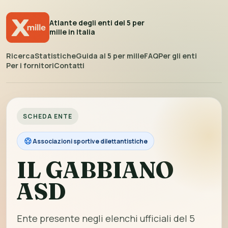
Atlante degli enti del 5 per
mille in Italia
Ricerca
Statistiche
Guida al 5 per mille
FAQ
Per gli enti
Per i fornitori
Contatti
SCHEDA ENTE
Associazioni sportive dilettantistiche
IL GABBIANO
ASD
Ente presente negli elenchi ufficiali del 5