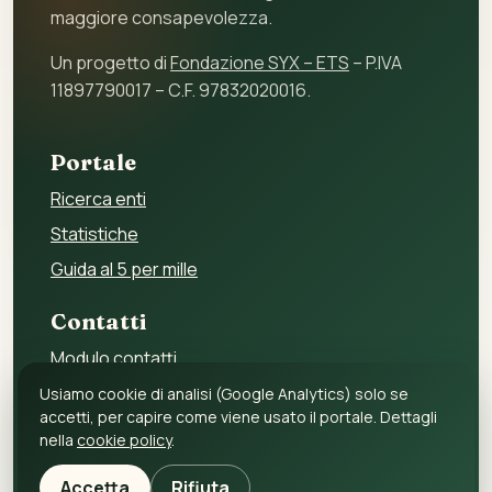
maggiore consapevolezza.
Un progetto di
Fondazione SYX – ETS
– P.IVA
11897790017 – C.F. 97832020016.
Portale
Ricerca enti
Statistiche
Guida al 5 per mille
Contatti
Modulo contatti
Per gli enti
Usiamo cookie di analisi (Google Analytics) solo se
accetti, per capire come viene usato il portale. Dettagli
Per i fornitori
nella
cookie policy
.
Privacy policy
Accetta
Rifiuta