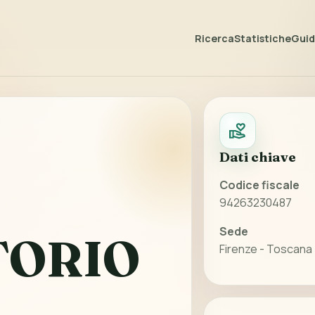
Ricerca
Statistiche
Guida
Dati chiave
Codice fiscale
94263230487
Sede
TORIO
Firenze - Toscana