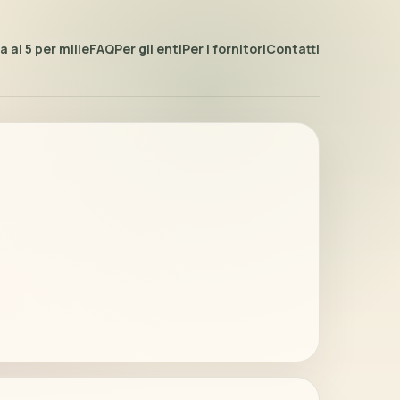
 al 5 per mille
FAQ
Per gli enti
Per i fornitori
Contatti