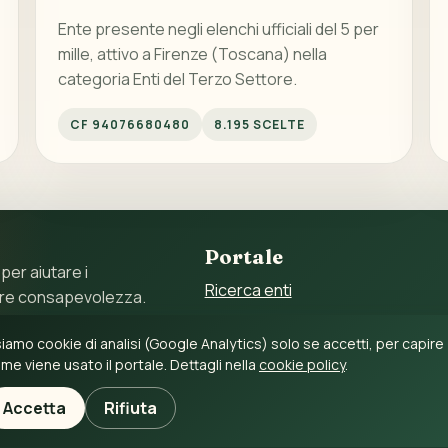
Ente presente negli elenchi ufficiali del 5 per
mille, attivo a Firenze (Toscana) nella
categoria Enti del Terzo Settore.
CF 94076680480
8.195 SCELTE
Portale
 per aiutare i
Ricerca enti
ore consapevolezza.
Statistiche
 11897790017 – C.F.
iamo cookie di analisi (Google Analytics) solo se accetti, per capire
Guida al 5 per mille
me viene usato il portale. Dettagli nella
cookie policy
.
Accetta
Rifiuta