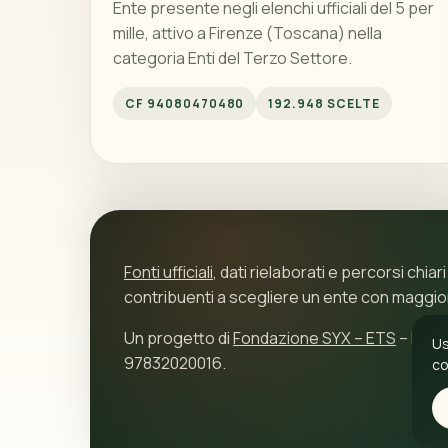
Ente presente negli elenchi ufficiali del 5 per
mille, attivo a Firenze (Toscana) nella
categoria Enti del Terzo Settore.
CF 94080470480
192.948 SCELTE
Fonti ufficiali
, dati rielaborati e percorsi chiari
contribuenti a scegliere un ente con maggi
Un progetto di
Fondazione SYX – ETS
– P.IVA
Us
97832020016.
co